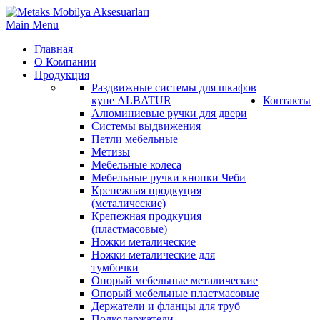
Main Menu
Главная
О Компании
Продукция
Раздвижные системы для шкафов
купе ALBATUR
Контакты
Алюминиевые ручки для двери
Системы выдвижения
Петли мебельные
Метизы
Мебельные колеса
Мебельные ручки кнопки Чеби
Крепежная продкуция
(металические)
Крепежная продкуция
(пластмасовые)
Ножки‏ металические
Ножки‏ металические для
тумбочки
Опорый мебельные металические
Опорый мебельные пластмасовые
Держатели и фланцы для труб
Полкодержатели