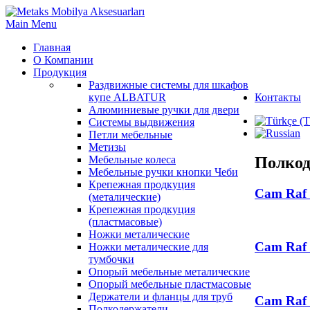
Main Menu
Главная
О Компании
Продукция
Раздвижные системы для шкафов
купе ALBATUR
Контакты
Алюминиевые ручки для двери
Системы выдвижения
Петли мебельные
Метизы
Полкод
Мебельные колеса
Мебельные ручки кнопки Чеби
Крепежная продкуция
Cam Raf 
(металические)
Крепежная продкуция
(пластмасовые)
Ножки‏ металические
Cam Raf 
Ножки‏ металические для
тумбочки
Опорый мебельные металические
Опорый мебельные пластмасовые
Держатели и фланцы для труб
Cam Raf 
Полкодержатели