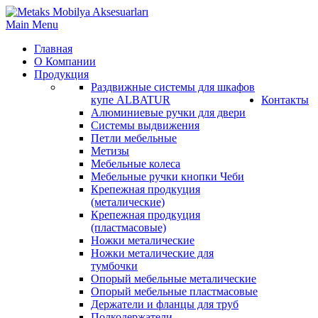
Main Menu
Главная
О Компании
Продукция
Раздвижные системы для шкафов
купе ALBATUR
Контакты
Алюминиевые ручки для двери
Системы выдвижения
Петли мебельные
Метизы
Мебельные колеса
Мебельные ручки кнопки Чеби
Крепежная продкуция
(металические)
Крепежная продкуция
(пластмасовые)
Ножки‏ металические
Ножки‏ металические для
тумбочки
Опорый мебельные металические
Опорый мебельные пластмасовые
Держатели и фланцы для труб
Полкодержатели