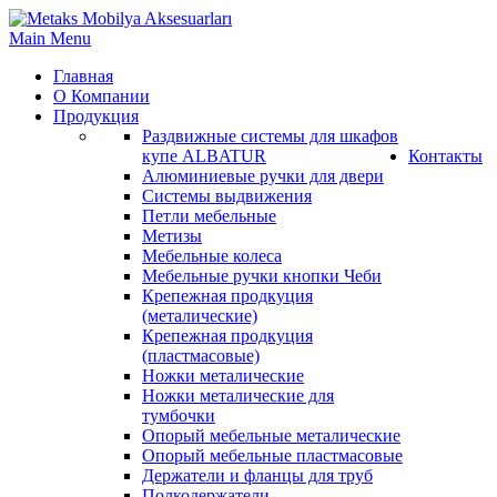
Main Menu
Главная
О Компании
Продукция
Раздвижные системы для шкафов
купе ALBATUR
Контакты
Алюминиевые ручки для двери
Системы выдвижения
Петли мебельные
Метизы
Мебельные колеса
Мебельные ручки кнопки Чеби
Крепежная продкуция
(металические)
Крепежная продкуция
(пластмасовые)
Ножки‏ металические
Ножки‏ металические для
тумбочки
Опорый мебельные металические
Опорый мебельные пластмасовые
Держатели и фланцы для труб
Полкодержатели