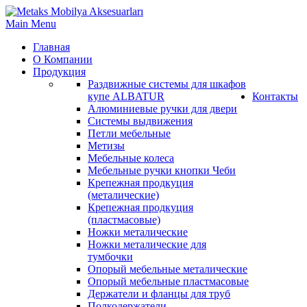
Main Menu
Главная
О Компании
Продукция
Раздвижные системы для шкафов
купе ALBATUR
Контакты
Алюминиевые ручки для двери
Системы выдвижения
Петли мебельные
Метизы
Мебельные колеса
Мебельные ручки кнопки Чеби
Крепежная продкуция
(металические)
Крепежная продкуция
(пластмасовые)
Ножки‏ металические
Ножки‏ металические для
тумбочки
Опорый мебельные металические
Опорый мебельные пластмасовые
Держатели и фланцы для труб
Полкодержатели