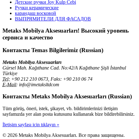
Детские ручки Joy Kulp Cebi
Ручки керамические
карандаш восковой
ВЫПРЯМИТЕЛИ ДЛЯ ФАСАДОВ
Metaks Mobilya Aksesuarları!
Высокий уровень
сервиса и качество
Контакты
Temas Bilgilerimiz (Russian)
Metaks Mobilya Aksesuarları
Gürsel Mah. Kağıthane Cad. No:42/A Kağıthane Şişli İstanbul
Türkiye
Tel:
+90 212 210 0673, Faks: +90 210 06 74
E-Mail:
info@imetaksltdcom
Контакты
Metaks Mobilya Aksesuarları (Russian)
Tüm görüş, öneri, istek, şikayet, vb. bildirimlerinizi iletişim
sayfamızda yer alan posta kutusunu kullanarak bize bildirebilirsiniz.
İletişim sayfası için tıklayın »
© 2026 Metaks Mobilya Aksesuarları. Все права защищены.