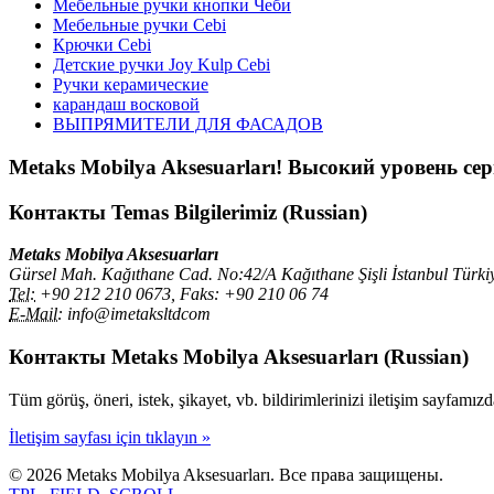
Мебельные ручки кнопки Чеби
Мебельные ручки Cebi
Крючки Cebi
Детские ручки Joy Kulp Cebi
Ручки керамические
карандаш восковой
ВЫПРЯМИТЕЛИ ДЛЯ ФАСАДОВ
Metaks Mobilya Aksesuarları!
Высокий уровень сер
Контакты
Temas Bilgilerimiz (Russian)
Metaks Mobilya Aksesuarları
Gürsel Mah. Kağıthane Cad. No:42/A Kağıthane Şişli İstanbul Türki
Tel:
+90 212 210 0673, Faks: +90 210 06 74
E-Mail:
info@imetaksltdcom
Контакты
Metaks Mobilya Aksesuarları (Russian)
Tüm görüş, öneri, istek, şikayet, vb. bildirimlerinizi iletişim sayfamızd
İletişim sayfası için tıklayın »
© 2026 Metaks Mobilya Aksesuarları. Все права защищены.