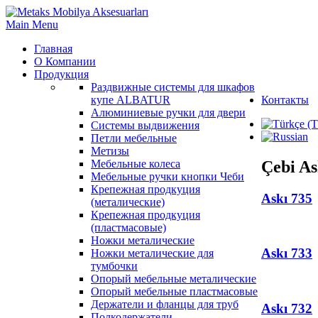
Main Menu
Главная
О Компании
Продукция
Раздвижные системы для шкафов
купе ALBATUR
Контакты
Алюминиевые ручки для двери
Системы выдвижения
Петли мебельные
Метизы
Çebi As
Мебельные колеса
Мебельные ручки кнопки Чеби
Крепежная продкуция
Askı 735
(металические)
Крепежная продкуция
(пластмасовые)
Ножки‏ металические
Askı 733
Ножки‏ металические для
тумбочки
Опорый мебельные металические
Опорый мебельные пластмасовые
Держатели и фланцы для труб
Askı 732
Полкодержатели