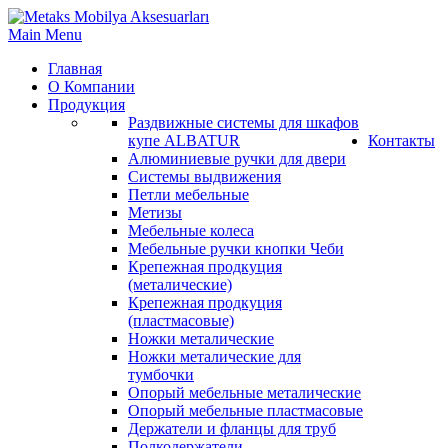
Main Menu
Главная
О Компании
Продукция
Раздвижные системы для шкафов
купе ALBATUR
Контакты
Алюминиевые ручки для двери
Системы выдвижения
Петли мебельные
Метизы
Мебельные колеса
Мебельные ручки кнопки Чеби
Крепежная продкуция
(металические)
Крепежная продкуция
(пластмасовые)
Ножки‏ металические
Ножки‏ металические для
тумбочки
Опорый мебельные металические
Опорый мебельные пластмасовые
Держатели и фланцы для труб
Полкодержатели