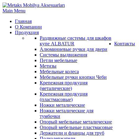
Main Menu
Главная
О Компании
Продукция
Раздвижные системы для шкафов
купе ALBATUR
Контакты
Алюминиевые ручки для двери
Системы выдвижения
Петли мебельные
Метизы
Мебельные колеса
Мебельные ручки кнопки Чеби
Крепежная продкуция
(металические)
Крепежная продкуция
(пластмасовые)
Ножки‏ металические
Ножки‏ металические для
тумбочки
Опорый мебельные металические
Опорый мебельные пластмасовые
Держатели и фланцы для труб
Полкодержатели